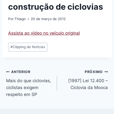
construção de ciclovias
Por
Thiago
20 de março de 2012
Assista ao vídeo no veículo original
Tags
#
Clipping de Notícias
do
Post:
Navegação
ANTERIOR
PRÓXIMO
Mais do que ciclovias,
[1997] Lei 12.400 –
de
ciclistas exigem
Ciclovia da Mooca
Post
respeito em SP