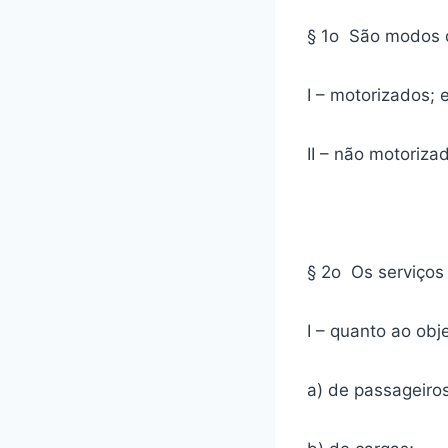
§ 1o São modos d
I – motorizados; 
II – não motoriza
§ 2o Os serviços 
I – quanto ao obj
a) de passageiros