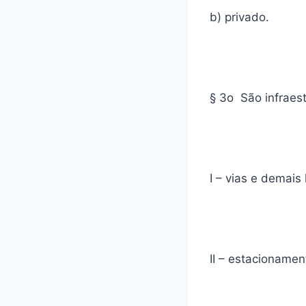
b) privado.
§ 3o São infraes
I – vias e demais 
II – estacionamen