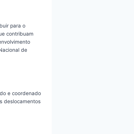
buir para o
que contribuam
senvolvimento
Nacional de
ado e coordenado
 os deslocamentos