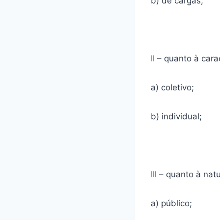
b) de cargas;
II – quanto à cara
a) coletivo;
b) individual;
III – quanto à nat
a) público;