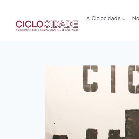
Pular
para
A Ciclocidade
No
o
Conteúdo