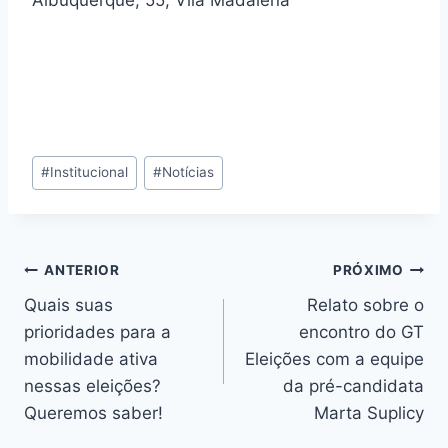
Albuquerque, 55, Vila Madalena
Tags
#
Institucional
#
Notícias
do
Post:
Navegação
ANTERIOR
PRÓXIMO
Quais suas
Relato sobre o
de
prioridades para a
encontro do GT
Post
mobilidade ativa
Eleições com a equipe
nessas eleições?
da pré-candidata
Queremos saber!
Marta Suplicy