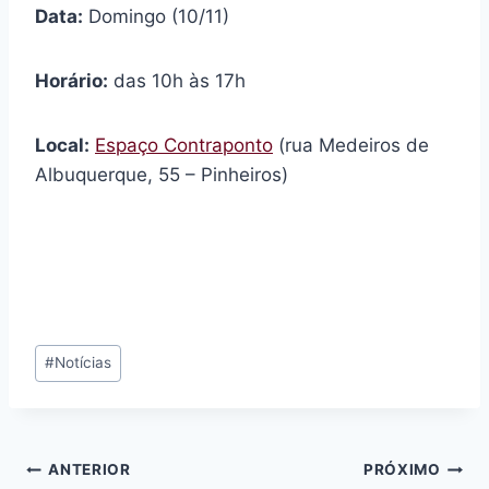
Data:
Domingo (10/11)
Horário:
das 10h às 17h
Local:
Espaço Contraponto
(rua Medeiros de
Albuquerque, 55 – Pinheiros)
Tags
#
Notícias
do
Post:
Navegação
ANTERIOR
PRÓXIMO