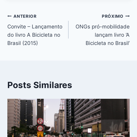
Navegação
ANTERIOR
PRÓXIMO
Convite – Lançamento
ONGs pró-mobilidade
de
do livro A Bicicleta no
lançam livro ‘A
Post
Brasil (2015)
Bicicleta no Brasil’
Posts Similares