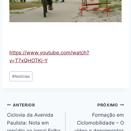
https://www.youtube.com/watch?
v=T7xQHOTKj-Y
Tags
#
Notícias
do
Post:
Navegação
ANTERIOR
PRÓXIMO
Ciclovia da Avenida
Formação em
de
Paulista: Nota em
Ciclomobilidade – O
repúdio ao jornal Folha
vídeo e depoimentos