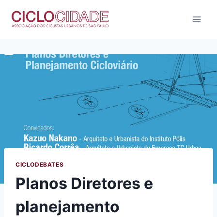
Pular
para
o
Conteúdo
CICLODEBATES
Planos Diretores e
planejamento