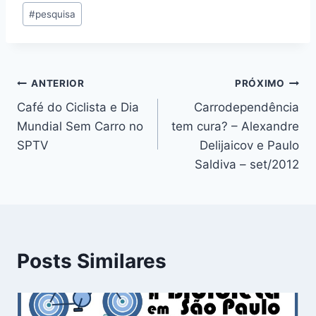
Tags
#
pesquisa
do
Post:
Navegação
ANTERIOR
PRÓXIMO
Café do Ciclista e Dia
Carrodependência
de
Mundial Sem Carro no
tem cura? – Alexandre
Post
SPTV
Delijaicov e Paulo
Saldiva – set/2012
Posts Similares