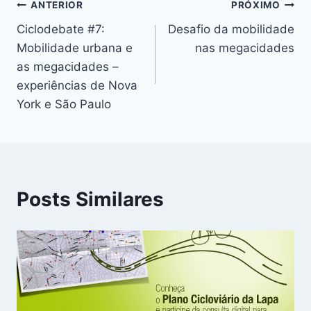
Navegação
ANTERIOR
PRÓXIMO
Ciclodebate #7:
Desafio da mobilidade
de
Mobilidade urbana e
nas megacidades
Post
as megacidades –
experiências de Nova
York e São Paulo
Posts Similares