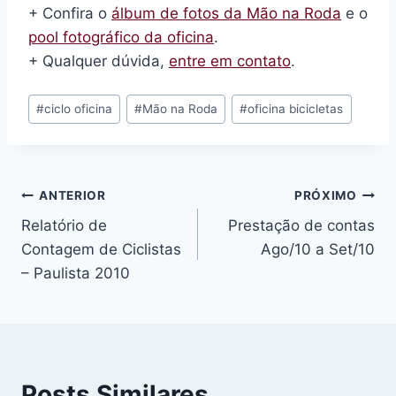
+ Confira o
álbum de fotos da Mão na Roda
e o
pool fotográfico da oficina
.
+ Qualquer dúvida,
entre em contato
.
Tags
#
ciclo oficina
#
Mão na Roda
#
oficina bicicletas
do
Post:
Navegação
ANTERIOR
PRÓXIMO
Relatório de
Prestação de contas
de
Contagem de Ciclistas
Ago/10 a Set/10
Post
– Paulista 2010
Posts Similares