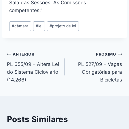
Sala das Sessões, Às Comissões
competentes.”
Tags
#
câmara
#
lei
#
projeto de lei
do
Post:
Navegação
ANTERIOR
PRÓXIMO
PL 655/09 – Altera Lei
PL 527/09 – Vagas
de
do Sistema Cicloviário
Obrigatórias para
Post
(14.266)
Bicicletas
Posts Similares