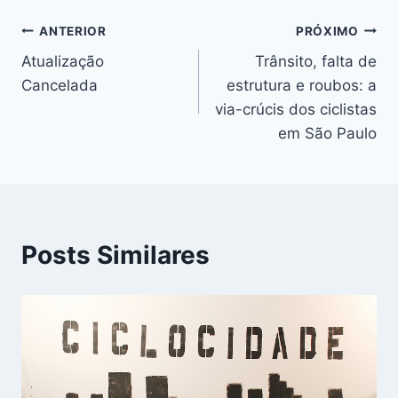
Navegação
ANTERIOR
PRÓXIMO
Atualização
Trânsito, falta de
de
Cancelada
estrutura e roubos: a
Post
via-crúcis dos ciclistas
em São Paulo
Posts Similares