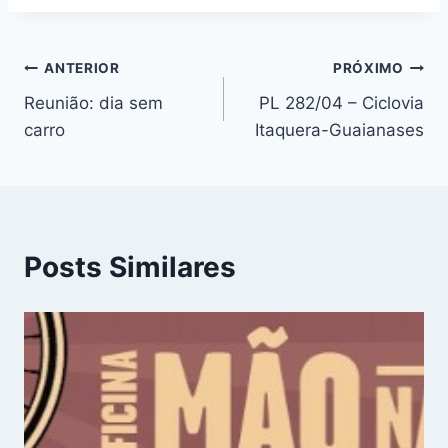
Post:
Navegação
ANTERIOR
PRÓXIMO
Reunião: dia sem
PL 282/04 – Ciclovia
de
carro
Itaquera-Guaianases
Post
Posts Similares