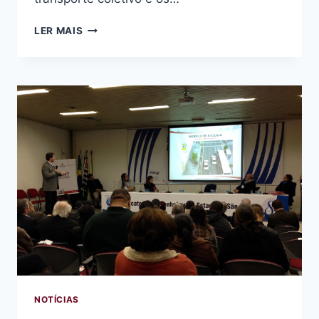
CIDADE
LER MAIS
DE
SÃO
PAULO
GANHA
PRÊMIO
INTERNACIONAL
PELAS
POLÍTICAS
EM
FAVOR
DA
MOBILIDADE
SUSTENTÁVEL,
COM
DESTAQUE
PARA
PAUTAS
PROPOSTAS
NOTÍCIAS
PELA