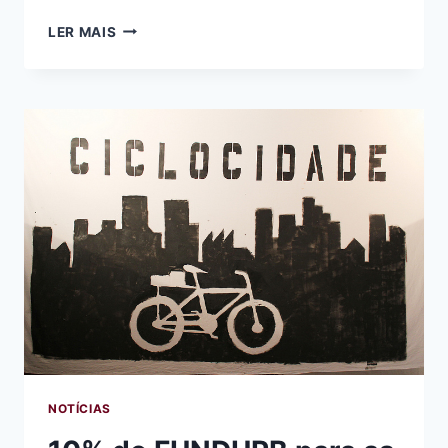
CICLISTAS
LER MAIS
FORAM
À
CÂMARA
MUNICIPAL
DEBATER
VERBAS
E
INCENTIVOS
PARA
A
BICICLETA
EM
SÃO
PAULO
NOTÍCIAS