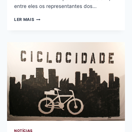
entre eles os representantes dos…
SECRETARIA
LER MAIS
DE
TRANSPORTES
APRESENTA
PROPOSTA
DE
400KM
DE
CICLOVIAS
EM
SÃO
PAULO
NOTÍCIAS