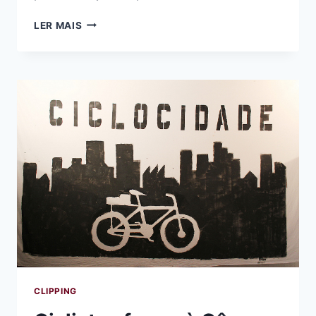
O
LER MAIS
PLANO
DIRETOR
PODE
GARANTIR
RECURSOS
PARA
O
SISTEMA
CICLOVIÁRIO
COM
A
#BIKENOFUNDURB
CLIPPING