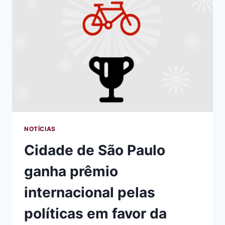
DE
SÃO
PAULO
COMO
UNS
DOS
MAIS
INSPIRADORES
DO
MUNDO
NOTÍCIAS
Cidade de São Paulo
ganha prêmio
internacional pelas
políticas em favor da