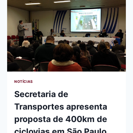
CONTRÁRIO
AO
DE
UMA
CIDADE
MAIS
CICLÁVEL,
HUMANA,
SEGURA,
INCLUSIVA
E
JUSTA”
NOTÍCIAS
Secretaria de
Transportes apresenta
proposta de 400km de
ciclovias em São Paulo