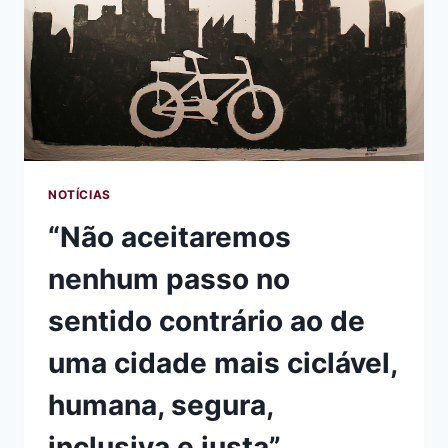
SISTEMA
VIÁRIO
PARA
ABSORVER
AUTOMÓVEIS”
NOTÍCIAS
“Não aceitaremos
nenhum passo no
sentido contrário ao de
uma cidade mais ciclável,
humana, segura,
inclusiva e justa”