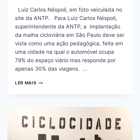
Luiz Carlos Néspoli, em foto veiculada no
site da ANTP. Para Luiz Carlos Néspoli,
superintendente da ANTP, a implantação
da malha cicloviária em São Paulo deve ser
vista como uma ação pedagógica, feita em
uma cidade na qual o automóvel ocupa
78% do espaço viário mas responde por
apenas 30% das viagens. …
“NÃO
LER MAIS
HÁ
LÓGICA
NA
BUSCA
INÚTIL
PELA
EXPANSÃO
DO