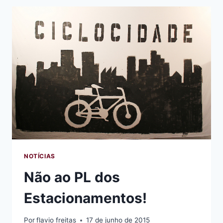
NENHUM
QUILÔMETRO
POR
HORA
A
MAIS
–
OS
ENCAMINHAMENTOS
DA
PLENÁRIA
MOBILIDADE
ATIVA
EM
SP
NOTÍCIAS
Não ao PL dos
Estacionamentos!
Por
flavio freitas
17 de junho de 2015