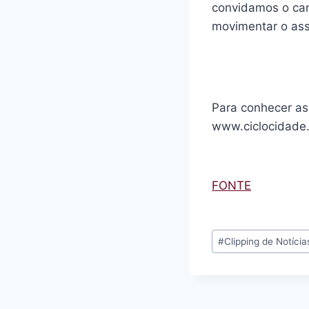
convidamos o can
movimentar o assu
Para conhecer as
www.ciclocidade.
FONTE
Tags
#
Clipping de Notícia
do
Post: