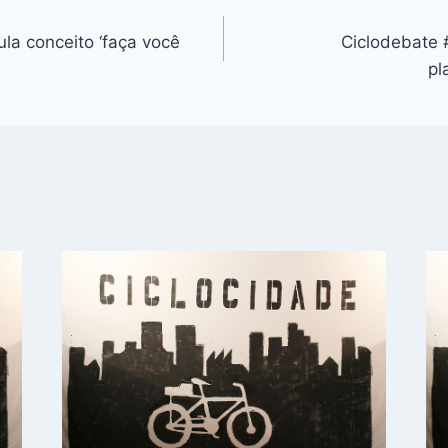
ula conceito ‘faça você
Ciclodebate 
pl