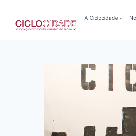
Pular
para
A Ciclocidade
No
o
Conteúdo