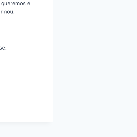
e queremos é
irmou.
se: