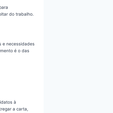
para
tar do trabalho.
os e necessidades
omento é o das
idatos à
regar a carta,