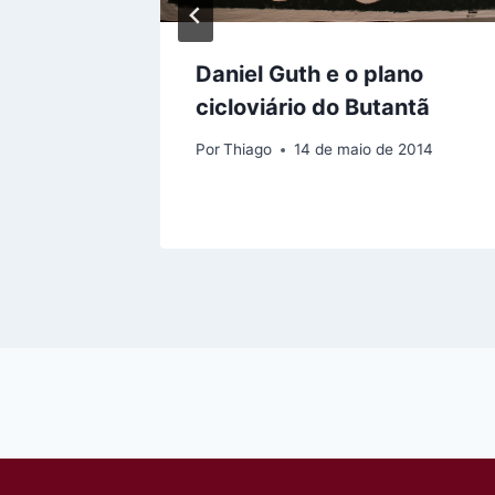
Daniel Guth e o plano
io e a
cicloviário do Butantã
Por
Thiago
14 de maio de 2014
2014