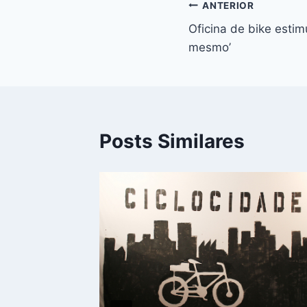
Navegação
ANTERIOR
Oficina de bike estim
de
mesmo’
Post
Posts Similares