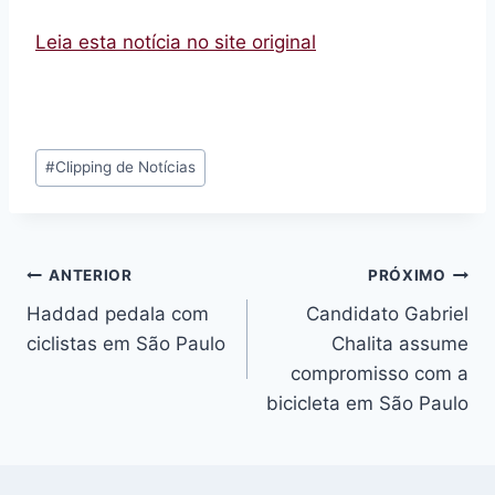
Leia esta notícia no site original
Tags
#
Clipping de Notícias
do
Post:
Navegação
ANTERIOR
PRÓXIMO
Haddad pedala com
Candidato Gabriel
de
ciclistas em São Paulo
Chalita assume
Post
compromisso com a
bicicleta em São Paulo