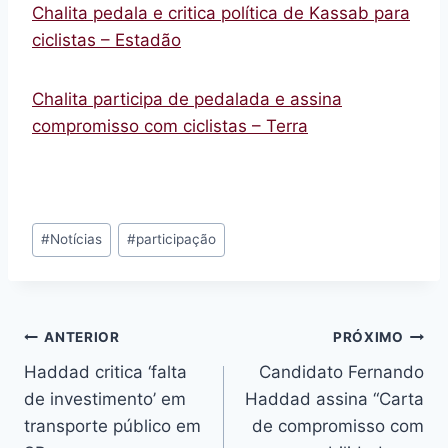
Chalita pedala e critica política de Kassab para
ciclistas – Estadão
Chalita participa de pedalada e assina
compromisso com ciclistas – Terra
Tags
#
Notícias
#
participação
do
Post:
Navegação
ANTERIOR
PRÓXIMO
Haddad critica ‘falta
Candidato Fernando
de
de investimento’ em
Haddad assina “Carta
Post
transporte público em
de compromisso com