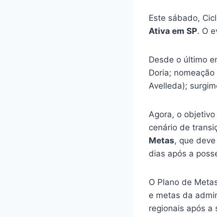
Este sábado, Cic
Ativa em SP
. O 
Desde o último e
Doria; nomeação d
Avelleda); surgim
Agora, o objetivo
cenário de trans
Metas
, que deve
dias após a poss
O Plano de Metas
e metas da admin
regionais após a