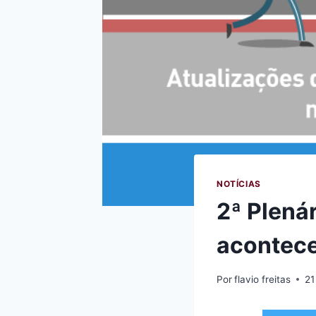
NOTÍCIAS
2ª Plená
acontece
Por
flavio freitas
21