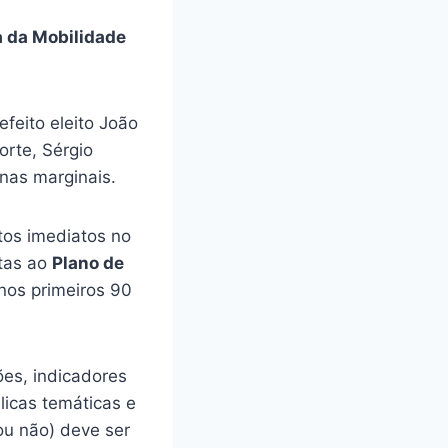
a da Mobilidade
feito eleito João
orte, Sérgio
 nas marginais.
tos imediatos no
stas ao
Plano de
 nos primeiros 90
ões, indicadores
licas temáticas e
ou não) deve ser