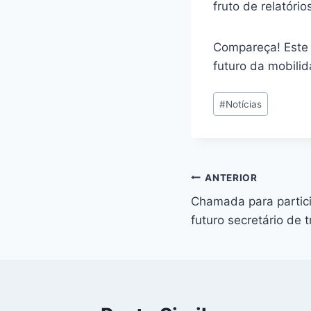
fruto de relatório
Compareça! Este 
futuro da mobili
Tags
#
Notícias
do
Post:
Navegação
ANTERIOR
Chamada para partici
de
futuro secretário de 
Post