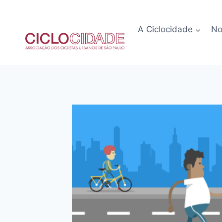
Pular
para
A Ciclocidade
No
o
Conteúdo