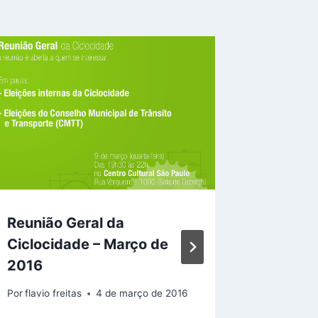
Reunião Geral da
Chamad
Ciclocidade – Março de
Contrib
2016
Bicicle
Por
flavio freitas
4 de março de 2016
Por
Giulia
10 de agos