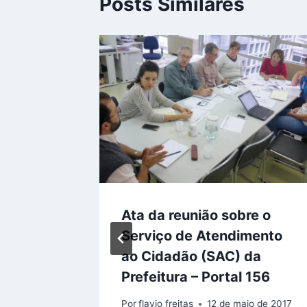
Posts Similares
rço
Ata da reunião sobre o
Serviço de Atendimento
ao Cidadão (SAC) da
ço de 2013
Prefeitura – Portal 156
Por
flavio freitas
12 de maio de 2017