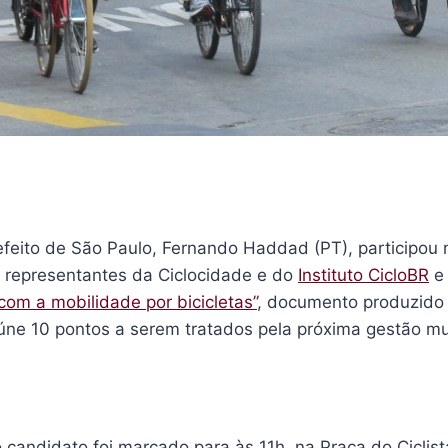
efeito de São Paulo, Fernando Haddad (PT), participou 
representantes da Ciclocidade e do
Instituto CicloBR
e 
om a mobilidade por bicicletas”
, documento produzido
úne 10 pontos a serem tratados pela próxima gestão mu
candidato foi marcado para às 11h, na Praça do Ciclist