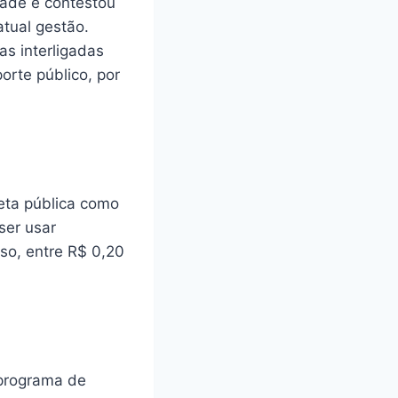
dade e contestou
atual gestão.
as interligadas
rte público, por
leta pública como
ser usar
uso, entre R$ 0,20
 programa de