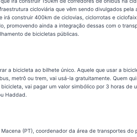
 que irá construir 150km de corredores de ônibus na ci
raestrutura cicloviária que vêm sendo divulgados pela 
irá construir 400km de ciclovias, ciclorrotas e ciclofaix
o, promovendo ainda a integração dessas com o transpo
lhamento de bicicletas públicas.
ar a bicicleta ao bilhete único. Aquele que usar a bicic
bus, metrô ou trem, vai usá-la gratuitamente. Quem qui
bicicleta, vai pagar um valor simbólico por 3 horas de 
mou Haddad.
 Macena (PT), coordenador da área de transportes do