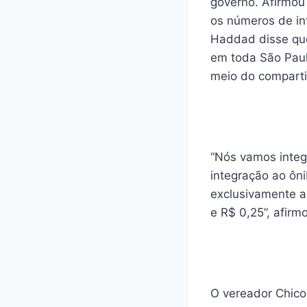
governo. Afirmou
os números de inf
Haddad disse que 
em toda São Paul
meio do comparti
“Nós vamos integr
integração ao ôni
exclusivamente a 
e R$ 0,25”, afir
O vereador Chico