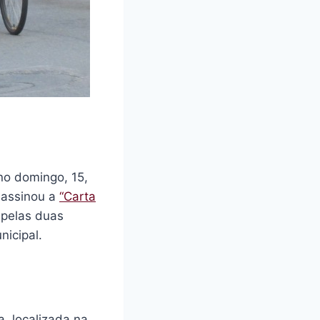
no domingo, 15,
assinou a
“Carta
 pelas duas
nicipal.
a, localizada na