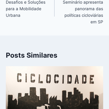
Desafios e Soluções
Seminário apresenta
de
para a Mobilidade
panorama das
Post
Urbana
políticas cicloviárias
em SP
Posts Similares