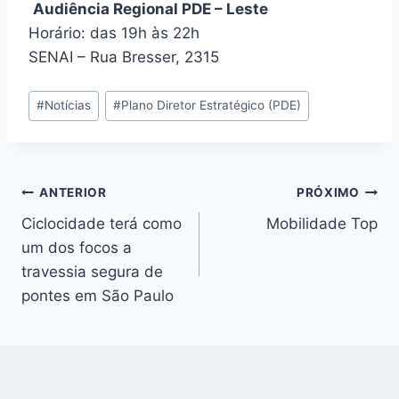
Audiência Regional PDE – Leste
Horário: das 19h às 22h
SENAI – Rua Bresser, 2315
Tags
#
Notícias
#
Plano Diretor Estratégico (PDE)
do
Post:
Navegação
ANTERIOR
PRÓXIMO
Ciclocidade terá como
Mobilidade Top
de
um dos focos a
Post
travessia segura de
pontes em São Paulo