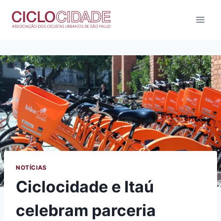
Pular
para
o
Conteúdo
NOTÍCIAS
Ciclocidade e Itaú
celebram parceria