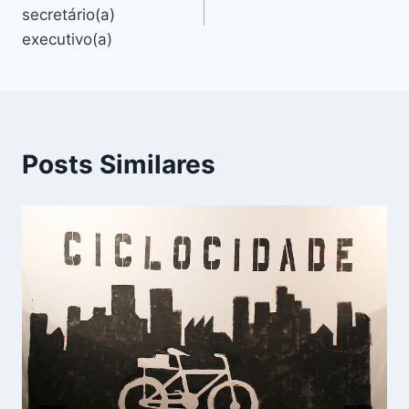
de
secretário(a)
Post
executivo(a)
Posts Similares