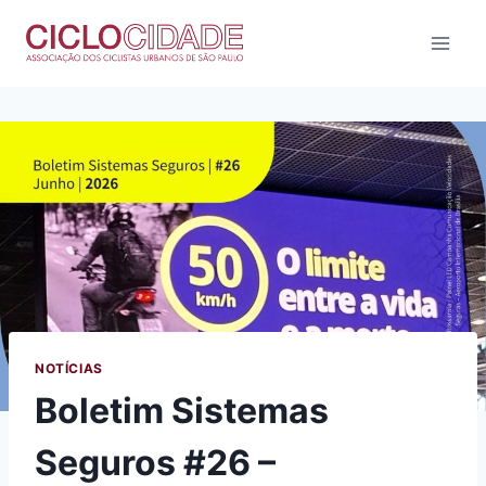
Pular
para
o
Conteúdo
NOTÍCIAS
Boletim Sistemas
Seguros #26 –