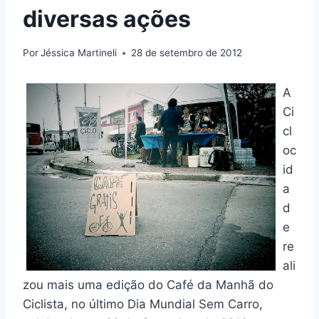
diversas ações
Por
Jéssica Martineli
28 de setembro de 2012
A
Ci
cl
oc
id
a
d
e
re
ali
zou mais uma edição do Café da Manhã do
Ciclista, no último Dia Mundial Sem Carro,