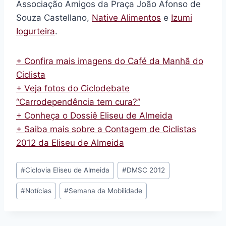
Associação Amigos da Praça João Afonso de
Souza Castellano,
Native Alimentos
e
Izumi
Iogurteira
.
+ Confira mais imagens do Café da Manhã do
Ciclista
+ Veja fotos do Ciclodebate
“Carrodependência tem cura?”
+ Conheça o Dossiê Eliseu de Almeida
+ Saiba mais sobre a Contagem de Ciclistas
2012 da Eliseu de Almeida
Tags
#
Ciclovia Eliseu de Almeida
#
DMSC 2012
do
#
Notícias
#
Semana da Mobilidade
Post: