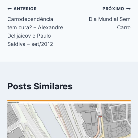
Navegação
ANTERIOR
PRÓXIMO
Carrodependência
Dia Mundial Sem
de
tem cura? – Alexandre
Carro
Post
Delijaicov e Paulo
Saldiva – set/2012
Posts Similares