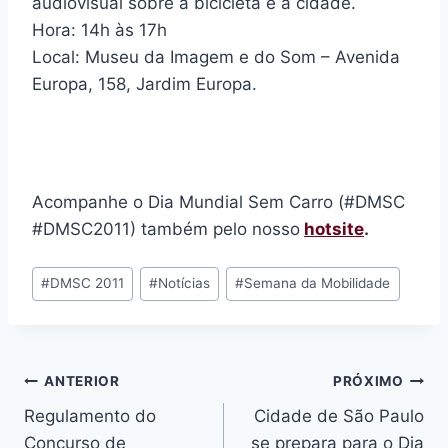
audiovisual sobre a bicicleta e a cidade.
Hora: 14h às 17h
Local: Museu da Imagem e do Som – Avenida
Europa, 158, Jardim Europa.
Acompanhe o Dia Mundial Sem Carro (#DMSC
#DMSC2011) também pelo nosso
hotsite
.
Tags
#
DMSC 2011
#
Notícias
#
Semana da Mobilidade
do
Post:
Navegação
ANTERIOR
PRÓXIMO
Regulamento do
Cidade de São Paulo
de
Concurso de
se prepara para o Dia