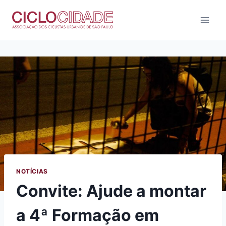
Pular
para
o
Conteúdo
NOTÍCIAS
Convite: Ajude a montar
a 4ª Formação em