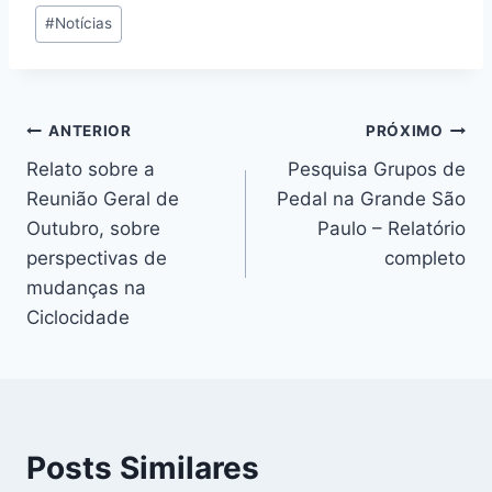
Tags
#
Notícias
do
Post:
Navegação
ANTERIOR
PRÓXIMO
Relato sobre a
Pesquisa Grupos de
de
Reunião Geral de
Pedal na Grande São
Post
Outubro, sobre
Paulo – Relatório
perspectivas de
completo
mudanças na
Ciclocidade
Posts Similares