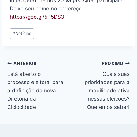
Ibirapuera). Temos 20 vagas. Quer participar?
Deixe seu nome no endereço
https://goo.gl/5P5DS3
Tags
#
Notícias
do
Post:
Navegação
ANTERIOR
PRÓXIMO
Está aberto o
Quais suas
de
processo eleitoral para
prioridades para a
Post
a definição da nova
mobilidade ativa
Diretoria da
nessas eleições?
Ciclocidade
Queremos saber!