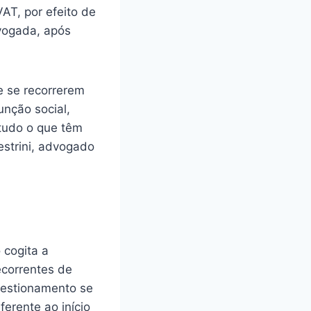
AT, por efeito de
vogada, após
e se recorrerem
nção social,
 tudo o que têm
estrini, advogado
 cogita a
ecorrentes de
questionamento se
erente ao início