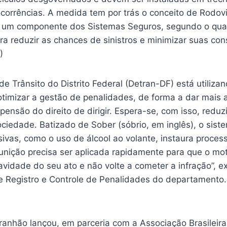
 ocorrências. A medida tem por trás o conceito de Rodo
a um componente dos Sistemas Seguros, segundo o qua
ra reduzir as chances de sinistros e minimizar suas co
)
e Trânsito do Distrito Federal (Detran-DF) está utiliz
otimizar a gestão de penalidades, de forma a dar mais 
ensão do direito de dirigir. Espera-se, com isso, reduz
iedade. Batizado de Sober (sóbrio, em inglês), o siste
ivas, como o uso de álcool ao volante, instaura proces
punição precisa ser aplicada rapidamente para que o mot
idade do seu ato e não volte a cometer a infração”, ex
de Registro e Controle de Penalidades do departamento.
anhão lançou, em parceria com a Associação Brasileir