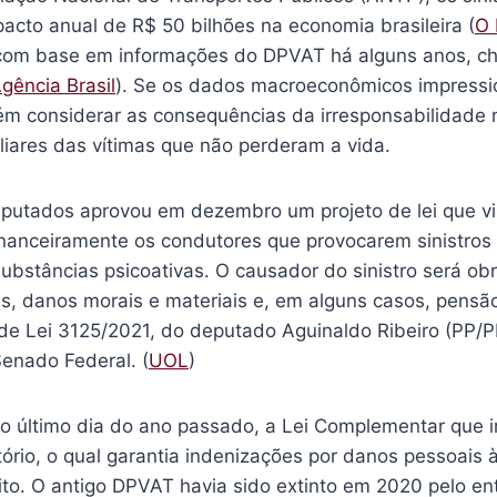
cto anual de R$ 50 bilhões na economia brasileira (
O 
a com base em informações do DPVAT há alguns anos, ch
gência Brasil
). Se os dados macroeconômicos impressi
m considerar as consequências da irresponsabilidade
iliares das vítimas que não perderam a vida.
utados aprovou em dezembro um projeto de lei que v
inanceiramente os condutores que provocarem sinistros 
substâncias psicoativas. O causador do sinistro será ob
, danos morais e materiais e, em alguns casos, pensão 
o de Lei 3125/2021, do deputado Aguinaldo Ribeiro (PP/
Senado Federal. (
UOL
)
no último dia do ano passado, a Lei Complementar que 
ório, o qual garantia indenizações por danos pessoais 
sito. O antigo DPVAT havia sido extinto em 2020 pelo e