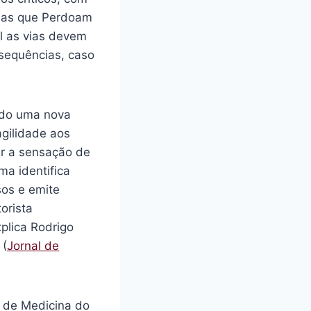
vias que Perdoam
l as vias devem
nsequências, caso
ando uma nova
agilidade aos
ir a sensação de
ma identifica
sos e emite
orista
plica Rodrigo
 (
Jornal de
a de Medicina do