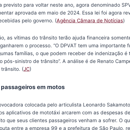
a previsto para voltar neste ano, agora denominado SPV
ntar aprovada em maio de 2024. Essa lei foi agora re
ecebidas pelo governo. (
Agência Câmara de Notícias
)
, as vítimas do trânsito terão ajuda financeira soment
e ganharem o processo. “O DPVAT tem uma importante fu
lgumas famílias, o que podem receber de indenização é
 pós-sinistro de trânsito”. A análise é de Renato Camp
trânsito. (
JC
)
 passageiros em motos
vocadora colocada pelo articulista Leonardo Sakamoto
 os aplicativos de mototáxi arcarem com as despesas d
sito que seus clientes passageiros venham a sofrer. O 
uta entre a empresa 99 e a prefeitura de São Paulo, ref