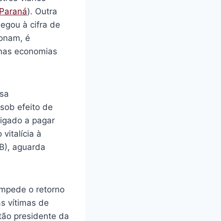
Paraná
). Outra
egou à cifra de
onam, é
 nas economias
isa
sob efeito de
rigado a pagar
vitalícia à
PB), aguarda
impede o retorno
às vítimas de
ntão presidente da