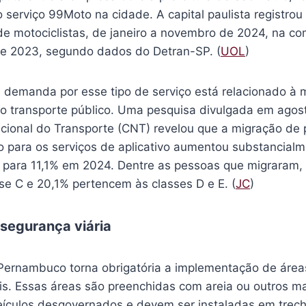
 serviço 99Moto na cidade. A capital paulista registr
e motociclistas, de janeiro a novembro de 2024, na c
e 2023, segundo dados do Detran-SP. (
UOL
)
 demanda por esse tipo de serviço está relacionado à 
 do transporte público. Uma pesquisa divulgada em agos
ional do Transporte (CNT) revelou que a migração de 
co para os serviços de aplicativo aumentou substancial
 para 11,1% em 2024. Dentre as pessoas que migraram,
se C e 20,1% pertencem às classes D e E. (
JC
)
segurança viária
Pernambuco torna obrigatória a implementação de áre
is. Essas áreas são preenchidas com areia ou outros ma
eículos desgovernados e devem ser instaladas em trecho