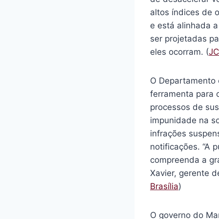
altos índices de
e está alinhada 
ser projetadas pa
eles ocorram. (
JC
O Departamento d
ferramenta para 
processos de susp
impunidade na soc
infrações suspens
notificações. “A 
compreenda a grav
Xavier, gerente 
Brasília
)
O governo do Mar