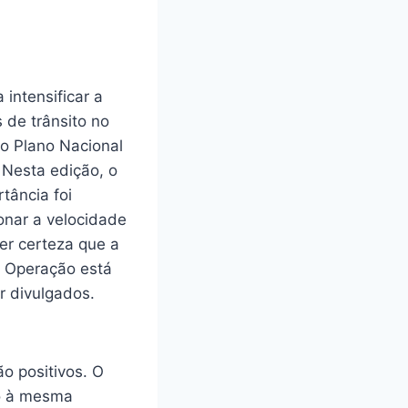
ntensificar a
s de trânsito no
do Plano Nacional
 Nesta edição, o
tância foi
onar a velocidade
ter certeza que a
da Operação está
r divulgados.
o positivos. O
ão à mesma