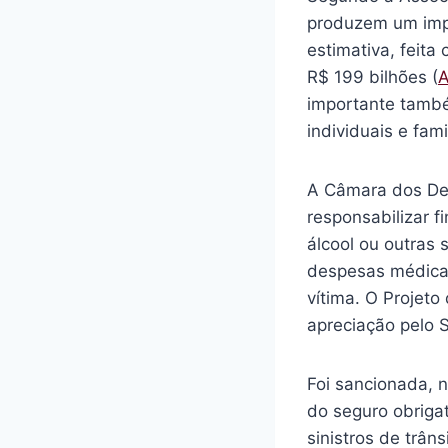
produzem um impa
estimativa, feit
R$ 199 bilhões (
A
importante també
individuais e fam
A Câmara dos Dep
responsabilizar f
álcool ou outras 
despesas médicas
vítima. O Projet
apreciação pelo 
Foi sancionada, 
do seguro obrigat
sinistros de trân