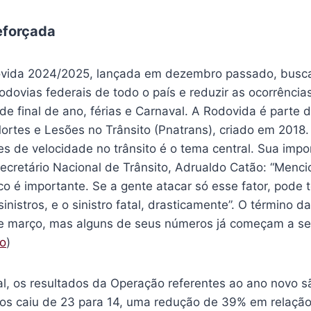
eforçada
ida 2024/2025, lançada em dezembro passado, busca i
rodovias federais de todo o país e reduzir as ocorrência
 de final de ano, férias e Carnaval. A Rodovida é parte 
rtes e Lesões no Trânsito (Pnatrans), criado em 2018.
tes de velocidade no trânsito é o tema central. Sua impor
ecretário Nacional de Trânsito, Adrualdo Catão: “Menci
co é importante. Se a gente atacar só esse fator, pode 
sinistros, e o sinistro fatal, drasticamente”. O término 
de março, mas alguns de seus números já começam a se
to
)
al, os resultados da Operação referentes ao ano novo sã
ros caiu de 23 para 14, uma redução de 39% em relaç