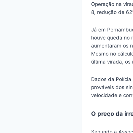
Operação na vira
8, redução de 62
Já em Pernambuc
houve queda no n
aumentaram os nú
Mesmo no cálculo 
última virada, os
Dados da Polícia 
prováveis dos si
velocidade e cor
O preço da ir
Segundo a Associ