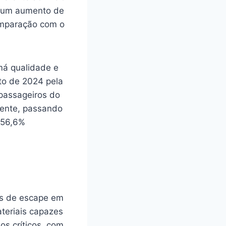
ou um aumento de
omparação com o
má qualidade e
to de 2024 pela
passageiros do
mente, passando
 56,6%
as de escape em
teriais capazes
s críticos, com