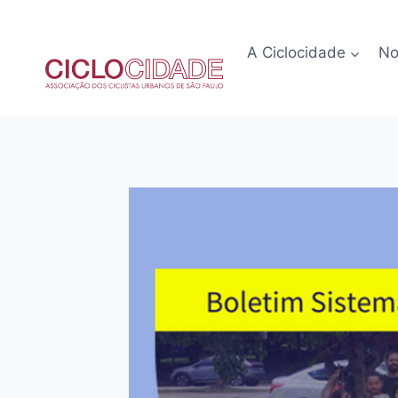
Pular
para
A Ciclocidade
No
o
Conteúdo