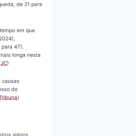
queda, de 21 para
 tempo em que
2024),
 para 47).
 mais longa nesta
(
JC
)
s causas
esso de
Tribuna
)
tros viários