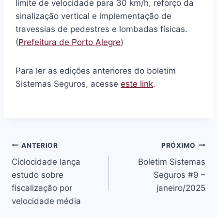
limite de velocidade para 30 km/h, reforço da
sinalização vertical e implementação de
travessias de pedestres e lombadas físicas.
(
Prefeitura de Porto Alegre
)
Para ler as edições anteriores do boletim
Sistemas Seguros, acesse
este link
.
Navegação
ANTERIOR
PRÓXIMO
Ciclocidade lança
Boletim Sistemas
de
estudo sobre
Seguros #9 –
Post
fiscalização por
janeiro/2025
velocidade média