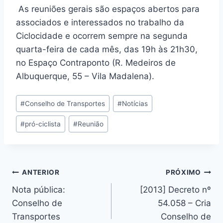
As reuniões gerais são espaços abertos para
associados e interessados no trabalho da
Ciclocidade e ocorrem sempre na segunda
quarta-feira de cada mês, das 19h às 21h30,
no Espaço Contraponto (R. Medeiros de
Albuquerque, 55 – Vila Madalena).
Tags
#
Conselho de Transportes
#
Notícias
do
#
pró-ciclista
#
Reunião
Post:
Navegação
ANTERIOR
PRÓXIMO
Nota pública:
[2013] Decreto nº
de
Conselho de
54.058 – Cria
Post
Transportes
Conselho de