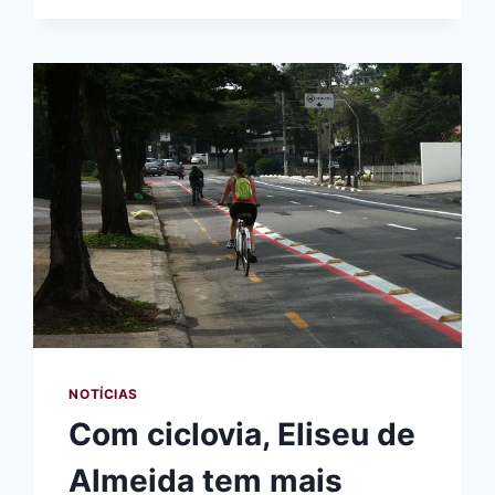
REUNIÃO
ENTRE
CICLOCIDADE,
CICLOBUTANTÃ
E
SUBPREFEITURA
DO
BUTANTÃ
NOTÍCIAS
Com ciclovia, Eliseu de
Almeida tem mais