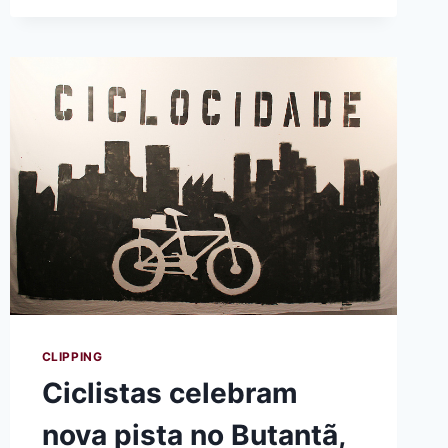
DE
ESPERA,
CICLOVIA
DA
ELISEU
TEM
PRIMEIRO
TRECHO
CONCLUÍDO
EM
SÃO
PAULO
CLIPPING
Ciclistas celebram
nova pista no Butantã,