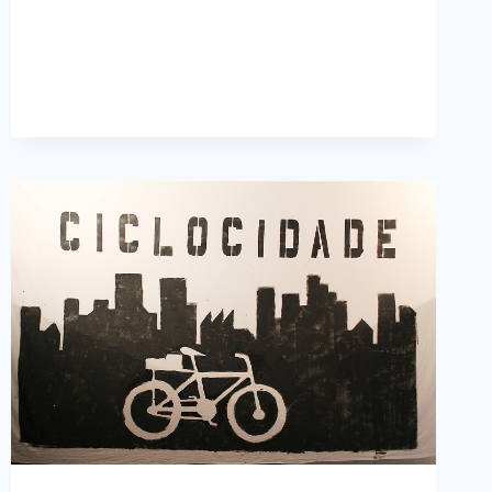
NOVA
PISTA
NO
BUTANTÃ,
MAS
COBRAM
FINALIZAÇÃO