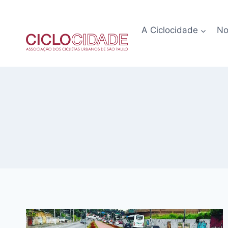
Pular
para
A Ciclocidade
No
o
Conteúdo