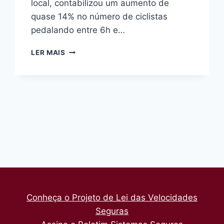
local, contabilizou um aumento de
quase 14% no número de ciclistas
pedalando entre 6h e…
MESMO
LER MAIS
COM
CICLOVIA
INACABADA,
NÚMERO
DE
CICLISTAS
CRESCE
NA
ELISEU
Conheça o Projeto de Lei das Velocidades
Seguras