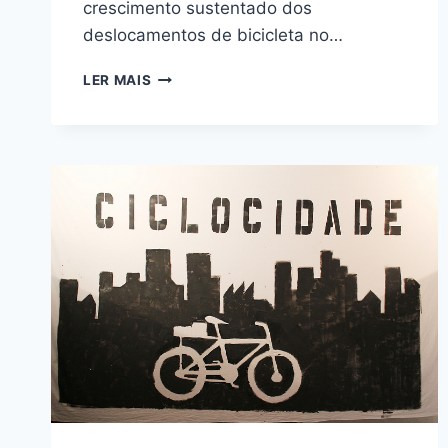
crescimento sustentado dos
deslocamentos de bicicleta no…
CONTAGEM
LER MAIS
APONTOU
AUMENTO
DE
DESLOCAMENTOS
EM
BICICLETA
NA
AV.
ELISEU
DE
ALMEIDA,
EM
SÃO
PAULO