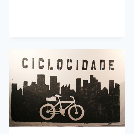
ALMEIDA
TEM
MAIS
MULHERES
PEDALANDO