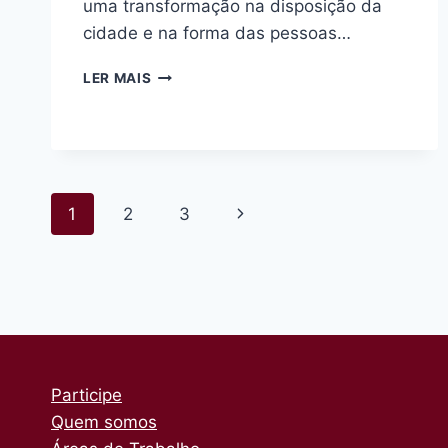
uma transformação na disposição da
cidade e na forma das pessoas…
NOVA
LER MAIS
CICLOVIA
NA
AVENIDA
ELISEU
DE
ALMEIDA
Navegação
Página
1
2
3
–
ENTREVISTA
da
Seguinte
COM
GABRIEL
Página
DI
PIERRO
Participe
Quem somos