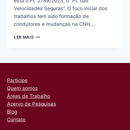
está o PL 2789/2023, o “PL das
Velocidades Seguras”. O foco inicial dos
trabalhos tem sido formação de
condutores e mudanças na CNH,…
BOLETIM
LER MAIS
SISTEMAS
SEGUROS
#24
–
ABRIL/26
Participe
Quem somos
Áreas de Trabalho
Acervo de Pesquisas
Blog
Contato