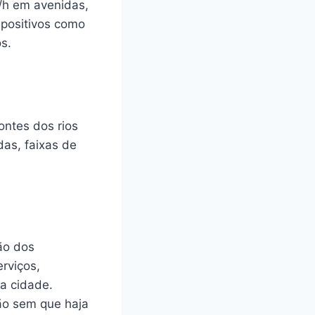
m/h em avenidas,
spositivos como
os.
ontes dos rios
das, faixas de
ão dos
rviços,
 a cidade.
ção sem que haja