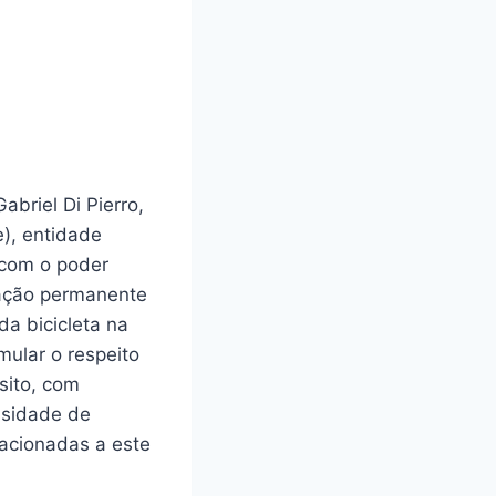
briel Di Pierro,
e), entidade
e com o poder
pação permanente
da bicicleta na
mular o respeito
sito, com
ssidade de
lacionadas a este