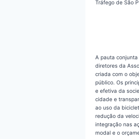
Tráfego de São P
A pauta conjunta 
diretores da Ass
criada com o obje
público. Os prin
e efetiva da soci
cidade e transpa
ao uso da bicicl
redução da velo
integração nas a
modal e o orçame