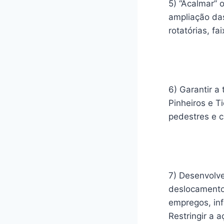
5) “Acalmar” 
ampliação das
rotatórias, fa
6) Garantir a
Pinheiros e T
pedestres e c
7) Desenvolve
deslocamentos
empregos, inf
Restringir a 