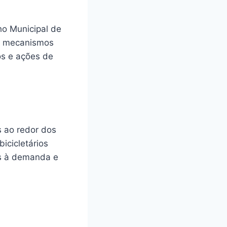
ho Municipal de
do mecanismos
os e ações de
as ao redor dos
icicletários
os à demanda e