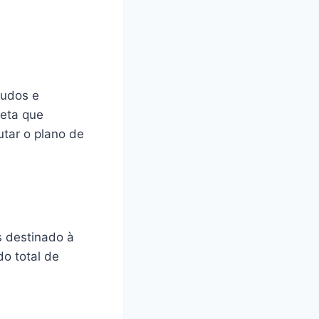
tudos e
leta que
tar o plano de
s destinado à
do total de