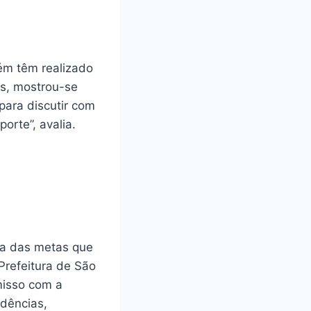
bém têm realizado
as, mostrou-se
para discutir com
orte”, avalia.
ma das metas que
Prefeitura de São
misso com a
idências,