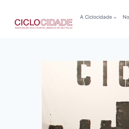
Pular
para
A Ciclocidade
No
o
Conteúdo