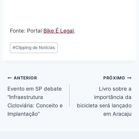
Fonte: Portal
Bike É Legal
.
Tags
#
Clipping de Notícias
do
Post:
Navegação
ANTERIOR
PRÓXIMO
Evento em SP debate
Livro sobre a
de
“Infraestrutura
importância da
Post
Cicloviária: Conceito e
bicicleta será lançado
Implantação”
em Aracaju