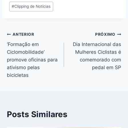
Tags
#
Clipping de Notícias
do
Post:
Navegação
ANTERIOR
PRÓXIMO
‘Formação em
Dia Internacional das
de
Ciclomobilidade’
Mulheres Ciclistas é
Post
promove oficinas para
comemorado com
ativismo pelas
pedal em SP
bicicletas
Posts Similares