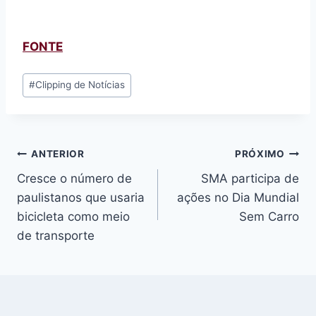
FONTE
Tags
#
Clipping de Notícias
do
Post:
Navegação
ANTERIOR
PRÓXIMO
Cresce o número de
SMA participa de
de
paulistanos que usaria
ações no Dia Mundial
Post
bicicleta como meio
Sem Carro
de transporte