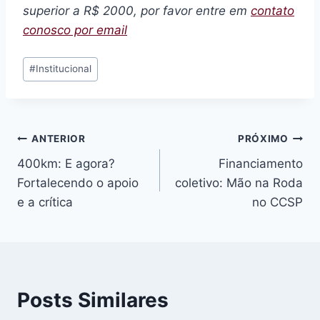
superior a R$ 2000, por favor entre em
contato
conosco por email
Tags
#
Institucional
do
Post:
Navegação
ANTERIOR
PRÓXIMO
400km: E agora?
Financiamento
de
Fortalecendo o apoio
coletivo: Mão na Roda
Post
e a crítica
no CCSP
Posts Similares