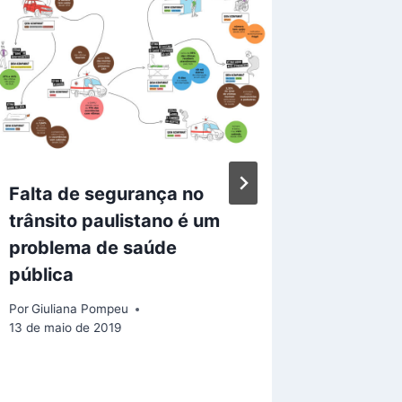
Falta de segurança no
Contage
trânsito paulistano é um
ciclovi
problema de saúde
Almeid
pública
Por
cicloci
6 de setem
Por
Giuliana Pompeu
13 de maio de 2019