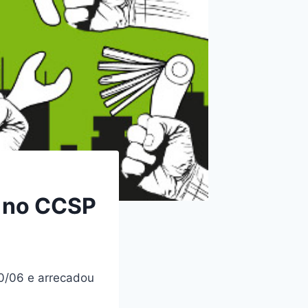
a no CCSP
30/06 e arrecadou