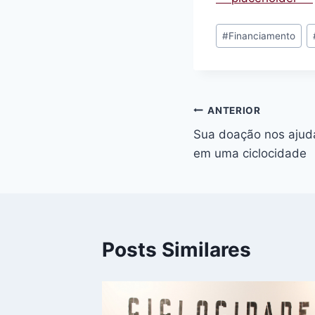
Tags
#
Financiamento
do
Post:
Navegação
ANTERIOR
Sua doação nos ajuda
de
em uma ciclocidade
Post
Posts Similares