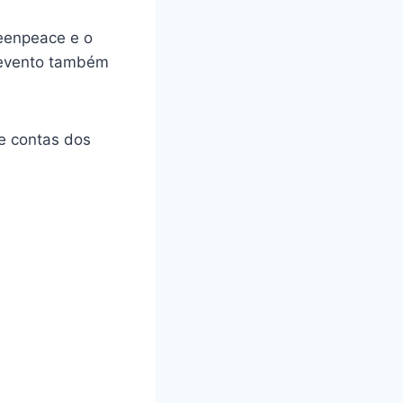
eenpeace e o
O evento também
de contas dos