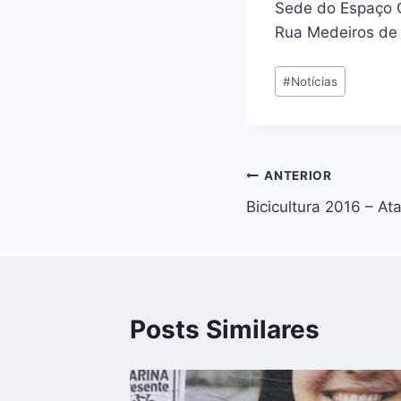
Sede do Espaço 
Rua Medeiros de 
Tags
#
Notícias
do
Post:
Navegação
ANTERIOR
Bicicultura 2016 – At
de
Post
Posts Similares