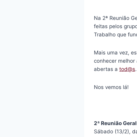
Na 2ª Reunião Ge
feitas pelos grup
Trabalho que fun
Mais uma vez, es
conhecer melhor a
abertas a
tod@s
.
Nos vemos lá!
2ª Reunião Geral
Sábado (13/2), d