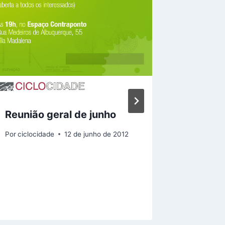
Reunião geral de junho
Atualiz
Eliseu 
Por
ciclocidade
12 de junho de 2012
Por
Thiago