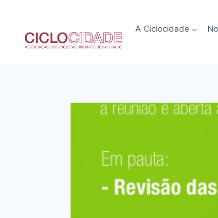
Pular
para
A Ciclocidade
No
o
Conteúdo