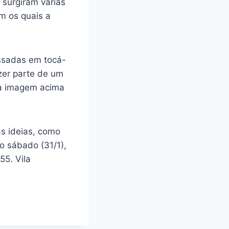
 surgiram várias
m os quais a
essadas em tocá-
zer parte de um
na imagem acima
as ideias, como
o sábado (31/1),
55. Vila