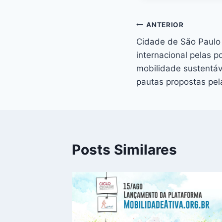
Navegação
ANTERIOR
Cidade de São Paulo
de
internacional pelas p
Post
mobilidade sustentáv
pautas propostas pel
Posts Similares