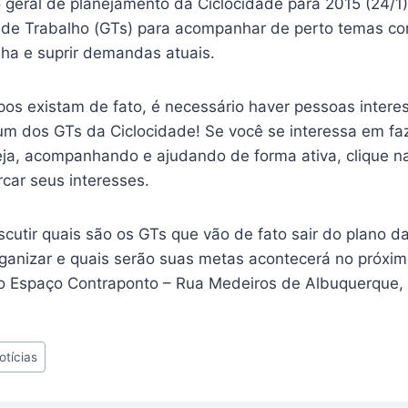
 geral de planejamento da Ciclocidade para 2015 (24/1)
 de Trabalho (GTs) para acompanhar de perto temas co
lha e suprir demandas atuais.
upos existam de fato, é necessário haver pessoas inter
 um dos GTs da Ciclocidade! Se você se interessa em fa
eja, acompanhando e ajudando de forma ativa, clique 
car seus interesses.
scutir quais são os GTs que vão de fato sair do plano d
ganizar e quais serão suas metas acontecerá no próxim
o Espaço Contraponto – Rua Medeiros de Albuquerque, 
otícias