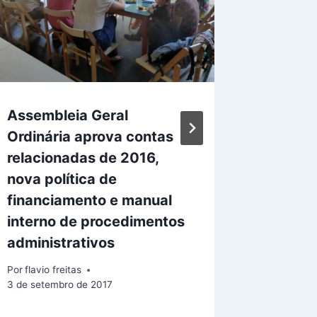
Assembleia Geral
Primeir
Ordinária aprova contas
distrib
relacionadas de 2016,
e adesi
nova política de
Liberd
financiamento e manual
Por
flavio f
interno de procedimentos
22 de outu
administrativos
Por
flavio freitas
3 de setembro de 2017