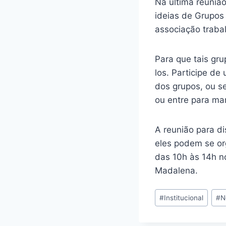
Na última reunião
ideias de Grupos
associação traba
Para que tais gr
los. Participe de
dos grupos, ou s
ou entre para mar
A reunião para di
eles podem se or
das 10h às 14h n
Madalena.
Tags
#
Institucional
#
N
do
Post: