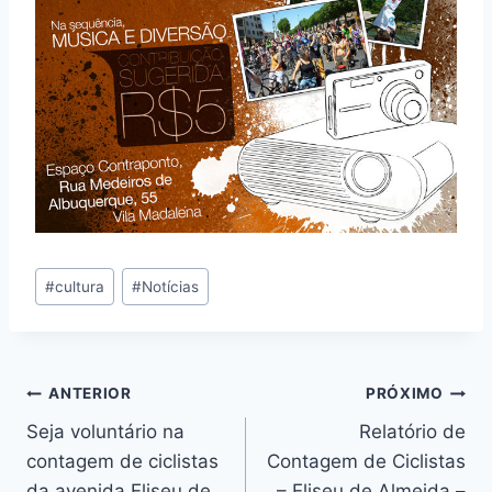
Tags
#
cultura
#
Notícias
do
Post:
Navegação
ANTERIOR
PRÓXIMO
Seja voluntário na
Relatório de
de
contagem de ciclistas
Contagem de Ciclistas
da avenida Eliseu de
– Eliseu de Almeida –