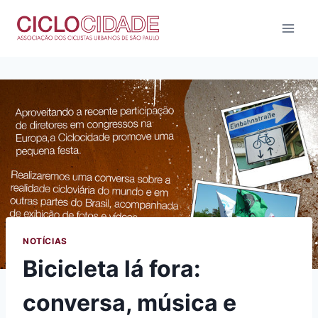
Pular
para
o
Conteúdo
NOTÍCIAS
Bicicleta lá fora:
conversa, música e