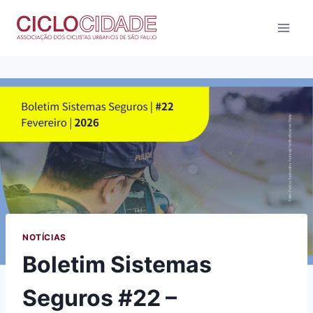
Pular
para
o
Conteúdo
NOTÍCIAS
Boletim Sistemas
Seguros #22 –