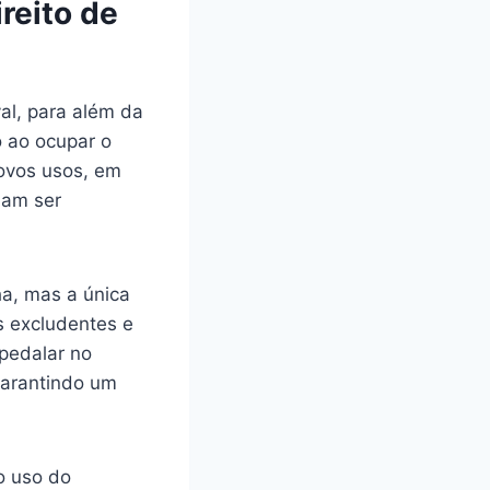
reito de
al, para além da
o ao ocupar o
novos usos, em
mam ser
a, mas a única
as excludentes e
 pedalar no
garantindo um
o uso do