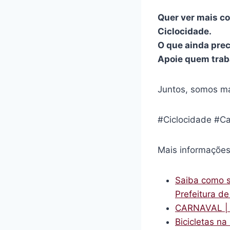
Quer ver mais c
Ciclocidade.
O que ainda prec
Apoie quem traba
Juntos, somos ma
#Ciclocidade #Ca
Mais informações
Saiba como s
Prefeitura d
CARNAVAL | M
Bicicletas n