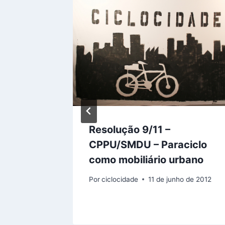
os
Resolução 9/11 –
Parques
CPPU/SMDU – Paraciclo
como mobiliário urbano
 de 2010
Por
ciclocidade
11 de junho de 2012