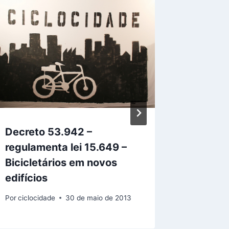
Decreto 53.942 –
Texto i
regulamenta lei 15.649 –
Cicloc
Bicicletários em novos
Por
Diego 
edifícios
11 de març
Por
ciclocidade
30 de maio de 2013