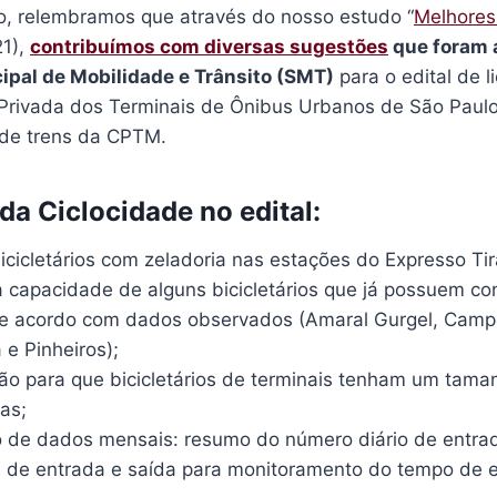
co, relembramos que através do nosso estudo “
Melhores
21),
contribuímos com diversas sugestões
que foram a
ipal de Mobilidade e Trânsito (SMT)
para o edital de l
-Privada dos Terminais de Ônibus Urbanos de São Paul
 de trens da CPTM.
da Ciclocidade no edital:
icicletários com zeladoria nas estações do Expresso Ti
 capacidade de alguns bicicletários que já possuem co
de acordo com dados observados (Amaral Gurgel, Camp
 e Pinheiros);
 para que bicicletários de terminais tenham um tama
as;
 de dados mensais: resumo do número diário de entra
 de entrada e saída para monitoramento do tempo de e