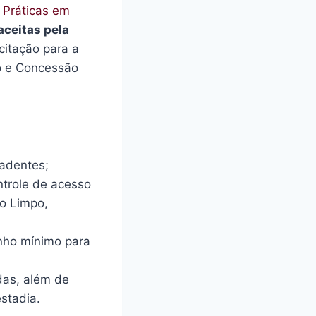
 Práticas em
ceitas pela
icitação para a
o e Concessão
radentes;
ntrole de acesso
o Limpo,
nho mínimo para
das, além de
stadia.