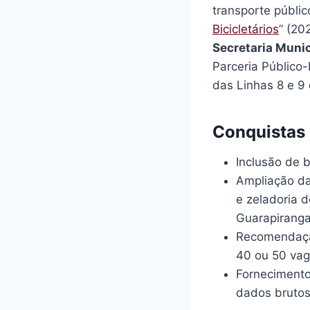
transporte públi
Bicicletários
” (20
Secretaria Munic
Parceria Público
das Linhas 8 e 9
Conquistas 
Inclusão de b
Ampliação da
e zeladoria 
Guarapiranga
Recomendação
40 ou 50 vag
Fornecimento
dados brutos