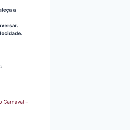
aleça a
nversar.
locidade.
SP
o Carnaval –