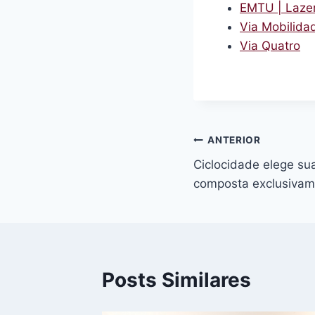
EMTU | Lazer
Via Mobilida
Via Quatro
Navegação
ANTERIOR
Ciclocidade elege sua
de
composta exclusivam
Post
Posts Similares