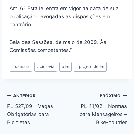
Art. 6º Esta lei entra em vigor na data de sua
publicação, revogadas as disposições em
contrário.
Sala das Sessões, de maio de 2009. Às
Comissões competentes.”
Tags
#
câmara
#
ciclovia
#
lei
#
projeto de lei
do
Post:
Navegação
ANTERIOR
PRÓXIMO
PL 527/09 – Vagas
PL 41/02 – Normas
de
Obrigatórias para
para Mensageiros –
Post
Bicicletas
Bike-courrier