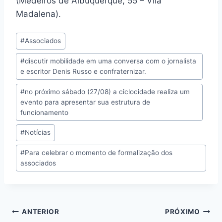
(Medeiros de Albuquerque, 55 – Vila
Madalena).
Tags
#
Associados
do
#
discutir mobilidade em uma conversa com o jornalista
Post:
e escritor Denis Russo e confraternizar.
#
no próximo sábado (27/08) a ciclocidade realiza um
evento para apresentar sua estrutura de
funcionamento
#
Notícias
#
Para celebrar o momento de formalização dos
associados
Navegação
ANTERIOR
PRÓXIMO