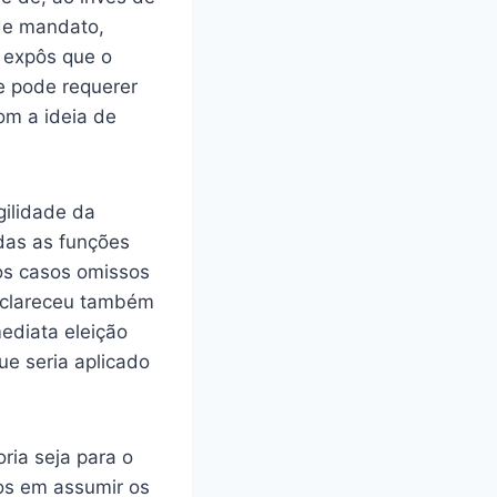
de mandato,
s expôs que o
e pode requerer
om a ideia de
gilidade da
das as funções
 os casos omissos
Esclareceu também
ediata eleição
ue seria aplicado
ria seja para o
os em assumir os