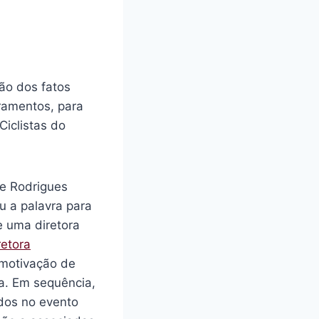
ão dos fatos
ramentos, para
Ciclistas do
se Rodrigues
u a palavra para
e uma diretora
retora
 motivação de
a. Em sequência,
idos no evento