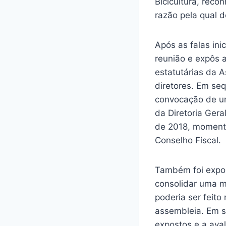
Bicicultura, reco
razão pela qual 
Após as falas in
reunião e expôs a
estatutárias da 
diretores. Em seq
convocação de um
da Diretoria Gera
de 2018, momento
Conselho Fiscal.
Também foi expos
consolidar uma m
poderia ser feit
assembleia. Em s
expostos e a aval