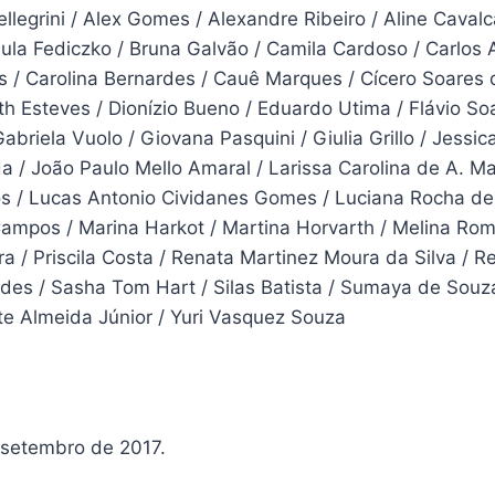
llegrini / Alex Gomes / Alexandre Ribeiro / Aline Cava
ula Fediczko / Bruna Galvão / Camila Cardoso / Carlos 
s / Carolina Bernardes / Cauê Marques / Cícero Soares 
th Esteves / Dionízio Bueno / Eduardo Utima / Flávio Soa
Gabriela Vuolo / Giovana Pasquini / Giulia Grillo / Jessic
 / João Paulo Mello Amaral / Larissa Carolina de A. Mar
 / Lucas Antonio Cividanes Gomes / Luciana Rocha de
Campos / Marina Harkot / Martina Horvarth / Melina Ro
ira / Priscila Costa / Renata Martinez Moura da Silva / 
des / Sasha Tom Hart / Silas Batista / Sumaya de Souz
te Almeida Júnior / Yuri Vasquez Souza
 setembro de 2017.