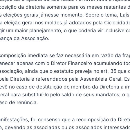
osição da diretoria somente para os meses restantes 
s eleições gerais já nesse momento. Sobre o tema, Laí
a eleição geral nos moldes já adotados pela Ciclocidad
ir um maior planejamento, o que poderia vir inclusive c
nança da Associação.
composição imediata se faz necessária em razão da fra
necer apenas com o Diretor Financeiro acumulando to
ssociação, ainda que o estatuto preveja no art. 35 que
 pela Diretoria e referendados pela Assembleia Geral. 
evê no caso de destituição de membro da Diretoria a im
ral para substituí-lo pelo saldo de seus mandatos, o q
aso de renúncia.
nifestações, foi consenso que a recomposição da Direto
, devendo as associadas ou os associados interessad