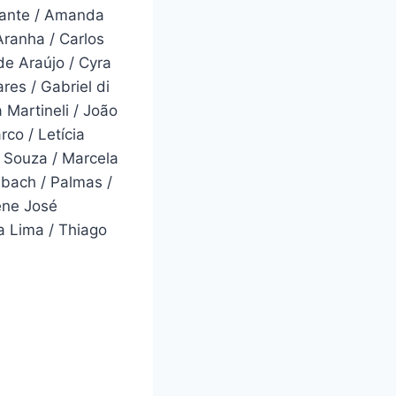
lcante / Amanda
Aranha / Carlos
de Araújo / Cyra
res / Gabriel di
a Martineli / João
co / Letícia
 Souza / Marcela
mbach / Palmas /
Rene José
a Lima / Thiago