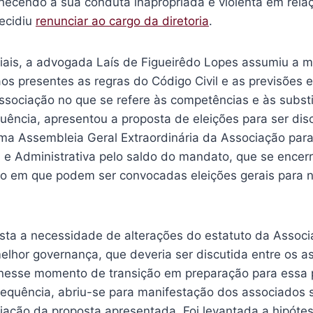
nhecendo a sua conduta inapropriada e violenta em rela
decidiu
renunciar ao cargo da diretoria
.
iciais, a advogada Laís de Figueirêdo Lopes assumiu a 
os presentes as regras do Código Civil e as previsões 
Associação no que se refere às competências e às subst
uência, apresentou a proposta de eleições para ser dis
a Assembleia Geral Extraordinária da Associação par
l e Administrativa pelo saldo do mandato, que se encer
 em que podem ser convocadas eleições gerais para no
ta a necessidade de alterações do estatuto da Associ
elhor governança, que deveria ser discutida entre os a
o nesse momento de transição em preparação para essa
equência, abriu-se para manifestação dos associados 
iação da proposta apresentada. Foi levantada a hipótes