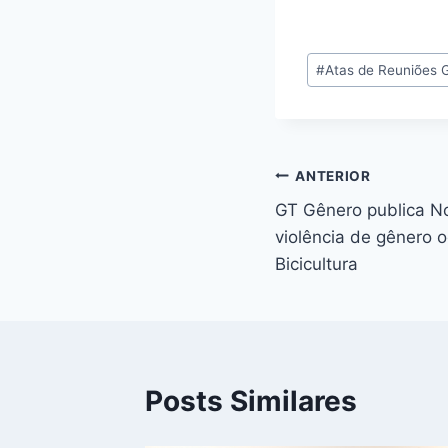
Tags
#
Atas de Reuniões 
do
Post:
Navegação
ANTERIOR
GT Gênero publica N
de
violência de gênero o
Post
Bicicultura
Posts Similares