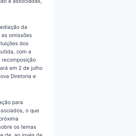
ção a associadas,
mediação da
e as omissões
ituições dos
cutida, com a
a recomposição
rará em 2 de julho
va Diretoria e
ação para
ssociados, o que
 próxima
sobre os temas
e de, ao invés de