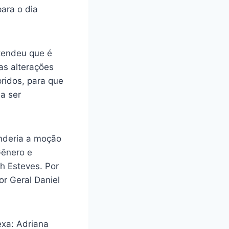
ara o dia
tendeu que é
as alterações
ridos, para que
 a ser
onderia a moção
Gênero e
th Esteves. Por
or Geral Daniel
exa: Adriana