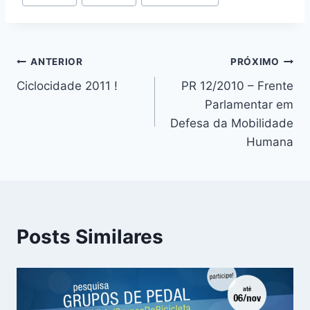
do
Post:
Navegação
ANTERIOR
PRÓXIMO
Ciclocidade 2011 !
PR 12/2010 – Frente
de
Parlamentar em
Post
Defesa da Mobilidade
Humana
Posts Similares