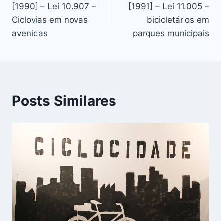
[1990] – Lei 10.907 –
[1991] – Lei 11.005 –
de
Ciclovias em novas
bicicletários em
Post
avenidas
parques municipais
Posts Similares