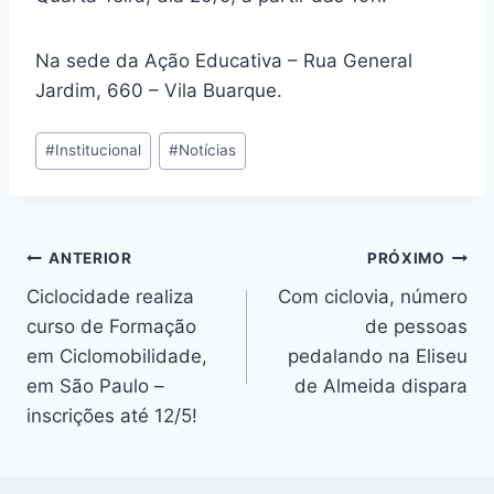
Na sede da Ação Educativa – Rua General
Jardim, 660 – Vila Buarque.
Tags
#
Institucional
#
Notícias
do
Post:
Navegação
ANTERIOR
PRÓXIMO
Ciclocidade realiza
Com ciclovia, número
de
curso de Formação
de pessoas
Post
em Ciclomobilidade,
pedalando na Eliseu
em São Paulo –
de Almeida dispara
inscrições até 12/5!