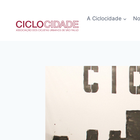
Pular
para
A Ciclocidade
No
o
Conteúdo