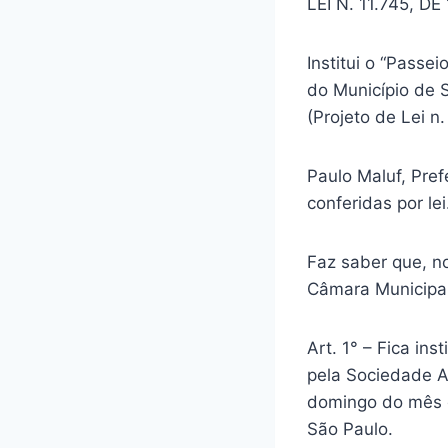
LEI N. 11.745, D
Institui o “Passei
do Município de 
(Projeto de Lei 
Paulo Maluf, Pref
conferidas por lei
Faz saber que, no
Câmara Municipal
Art. 1° – Fica ins
pela Sociedade A
domingo do mês de
São Paulo.