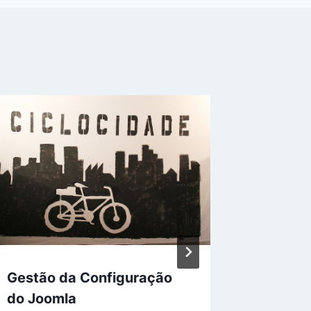
Gestão da Configuração
Apoio I
do Joomla
Por
Marcel