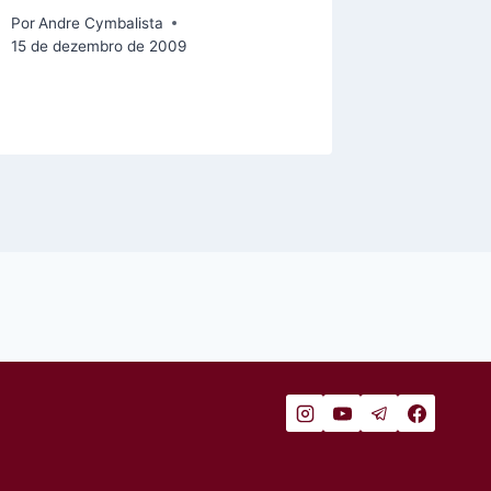
3 de setem
Por
Andre Cymbalista
15 de dezembro de 2009