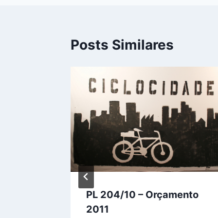
Posts Similares
PL 204/10 – Orçamento
2011
il de 2014