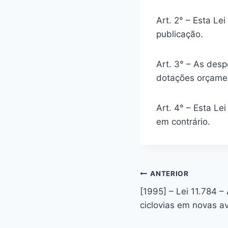
Art. 2° – Esta Le
publicação.
Art. 3° – As desp
dotações orçamen
Art. 4° – Esta Le
em contrário.
Navegação
ANTERIOR
[1995] – Lei 11.784 – 
de
ciclovias em novas a
Post