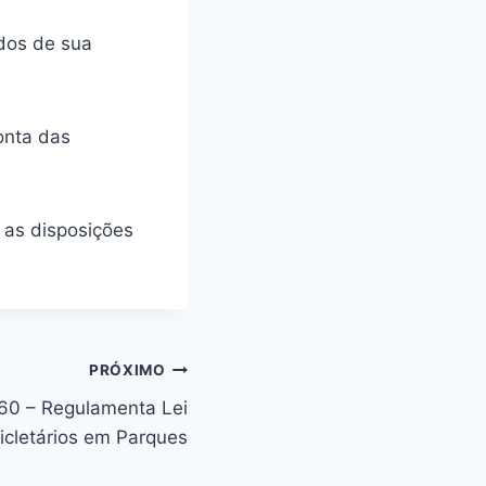
ados de sua
onta das
s as disposições
PRÓXIMO
860 – Regulamenta Lei
cicletários em Parques